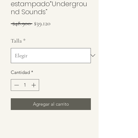
estampado“Undergrou
nd Sounds”
Precio
Precio
 $48.900 
$39.120
de
Talla
*
oferta
Cantidad
*
Agregar al carrito