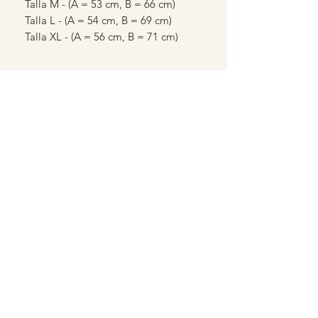
Talla M - (A = 53 cm, B = 66 cm)
Talla L - (A = 54 cm, B = 69 cm)
Talla XL - (A = 56 cm, B = 71 cm)
TIENDA WOMBAILOLA
Formulario de suscripción
Enviar
Wombailola@gmail.com