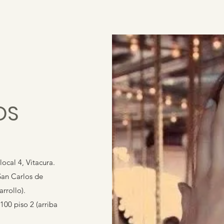
OS
ocal 4, Vitacura.
San Carlos de
rrollo).
00 piso 2 (arriba