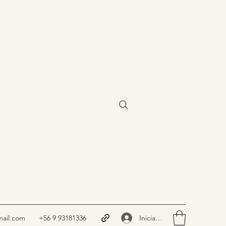
Iniciar sesión
ail.com
+56 9 93181336