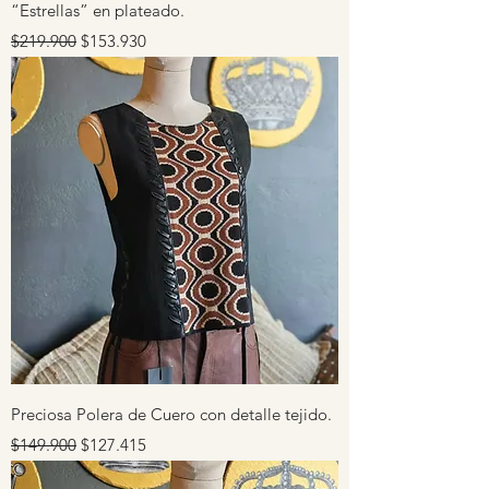
“Estrellas” en plateado.
Precio
Precio de oferta
$219.900
$153.930
Preciosa Polera de Cuero con detalle tejido.
Precio
Precio de oferta
$149.900
$127.415