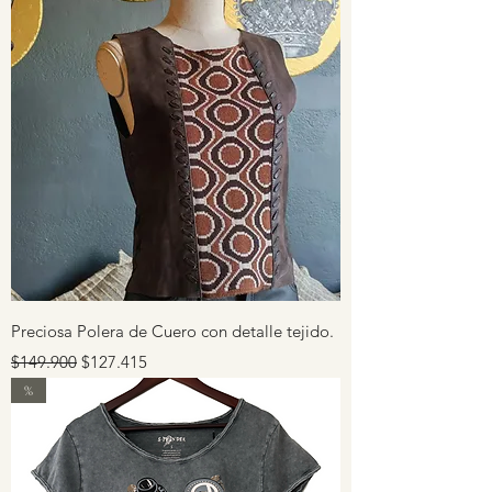
Preciosa Polera de Cuero con detalle tejido.
Precio
Precio de oferta
$149.900
$127.415
%