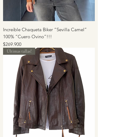
Increíble Chaqueta Biker “Sevilla Camel”
100% “Cuero Ovino”!!!
Precio
$269.900
Últimas tallas!