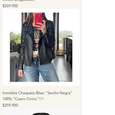
Precio
$269.900
Increíble Chaqueta Biker “Sevilla Negra”
100% “Cuero Ovino”!!!
Precio
$259.900