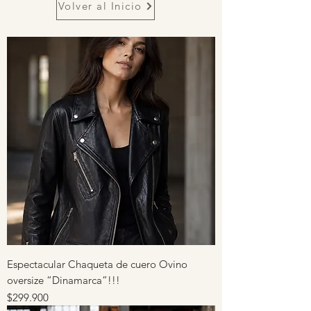
Volver al Inicio
Espectacular Chaqueta de cuero Ovino
oversize “Dinamarca”!!!
Precio
$299.900