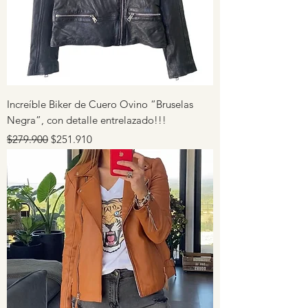
Increíble Biker de Cuero Ovino “Bruselas
Negra”, con detalle entrelazado!!!
Precio
Precio de oferta
$279.900
$251.910