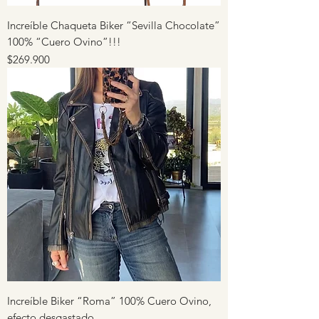
Increíble Chaqueta Biker “Sevilla Chocolate”
100% “Cuero Ovino”!!!
Precio
$269.900
Increíble Biker “Roma” 100% Cuero Ovino,
efecto desgastado.