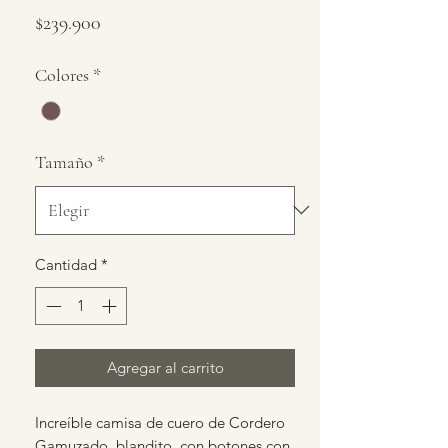
Precio
$239.900
Colores
*
Tamaño
*
Cantidad
*
Agregar al carrito
Increíble camisa de cuero de Cordero
Gamuzado, blandito, con botones con