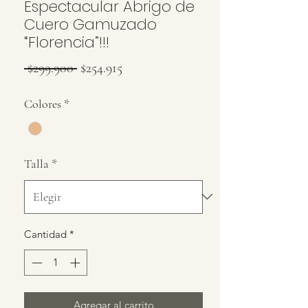
Espectacular Abrigo de
Cuero Gamuzado
“Florencia”!!!
Precio
Precio
 $299.900 
$254.915
de
Colores
*
oferta
Talla
*
Cantidad
*
Agregar al carrito