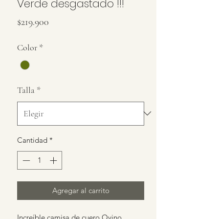
Verde desgastado !!!
Precio
$219.900
Color
*
Talla
*
Cantidad
*
Agregar al carrito
Increíble camisa de cuero Ovino,