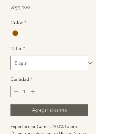
Precio
$199.900
Color
*
Talla
*
Cantidad
*
Agregar al carrito
Espectacular Camisa 100% Cuero
Ovino, modelo oversize Unisex. Si eres