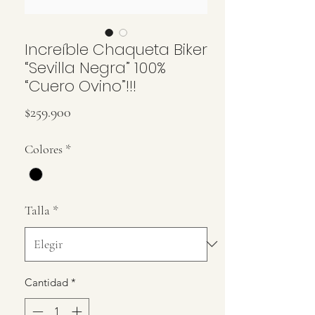
Increíble Chaqueta Biker
“Sevilla Negra” 100%
“Cuero Ovino”!!!
Precio
$259.900
Colores
*
Talla
*
Cantidad
*