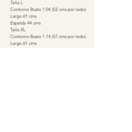
Talla L
Contorno Busto 1.04 (52 cms por lado).
Largo 61 cms
Espalda 44 cms
Talla XL
Contorno Busto 1.14 (57 cms por lado).
Largo 61 cms
Espalda 46 cms
TIENDA WOMBAILOLA
Formulario de suscripción
Enviar