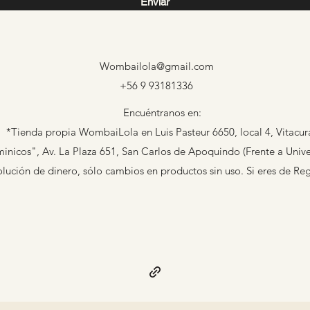
Enviar
Wombailola@gmail.com
+56 9 93181336
Encuéntranos en:
*Tienda propia WombaiLola en Luis Pasteur 6650, local 4, Vitacur
nicos", Av. La Plaza 651, San Carlos de Apoquindo (Frente a Univer
ción de dinero, sólo cambios en productos sin uso. Si eres de Re