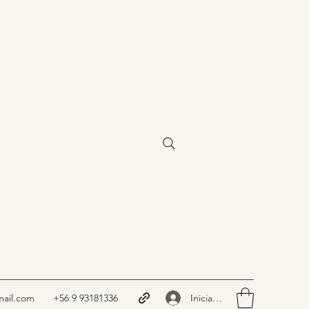
Iniciar sesión
ail.com
+56 9 93181336