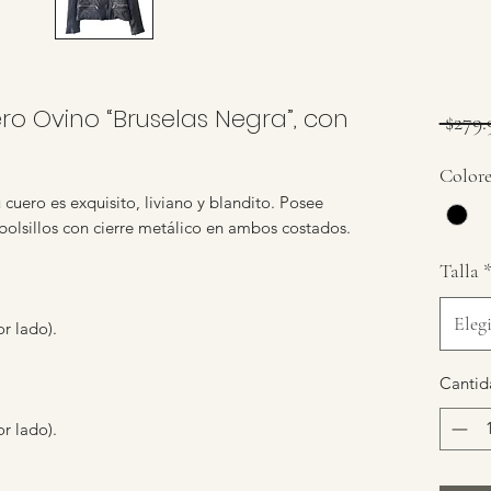
ero Ovino “Bruselas Negra”, con
 $279.
Colore
 cuero es exquisito, liviano y blandito. Posee
 bolsillos con cierre metálico en ambos costados.
Talla
Elegi
r lado).
Cantid
r lado).