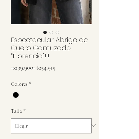
Espectacular Abrigo de
Cuero Gamuzado
“Florencia”!!!
Precio
Precio
 $299.900 
$254.915
de
Colores
*
oferta
Talla
*