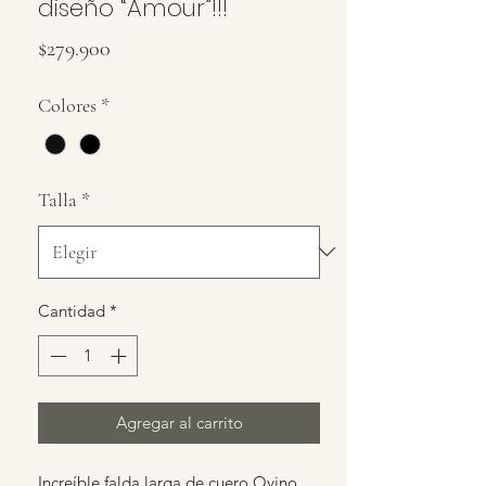
diseño “Amour”!!!
Precio
$279.900
Colores
*
Talla
*
Cantidad
*
Agregar al carrito
Increíble falda larga de cuero Ovino,