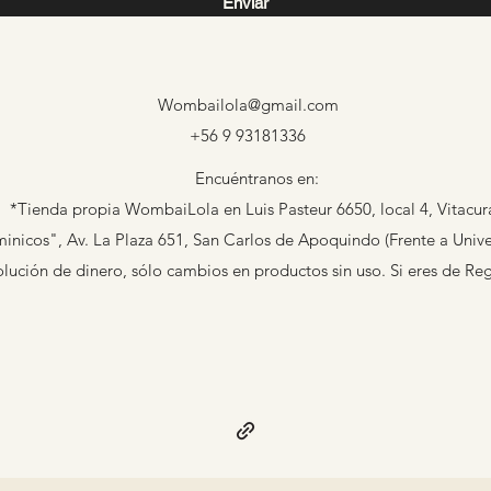
Enviar
Wombailola@gmail.com
+56 9 93181336
Encuéntranos en:
*Tienda propia WombaiLola en Luis Pasteur 6650, local 4, Vitacur
nicos", Av. La Plaza 651, San Carlos de Apoquindo (Frente a Univer
ción de dinero, sólo cambios en productos sin uso. Si eres de Re