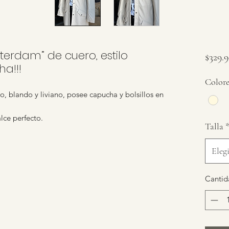
terdam” de cuero, estilo
$329.
a!!!
Colore
o, blando y liviano, posee capucha y bolsillos en
lce perfecto.
Talla
Elegi
Cantid