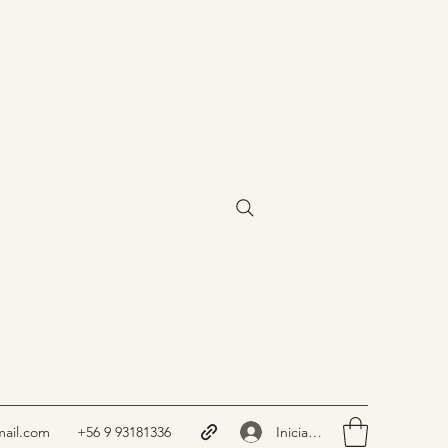
Iniciar sesión
ail.com
+56 9 93181336