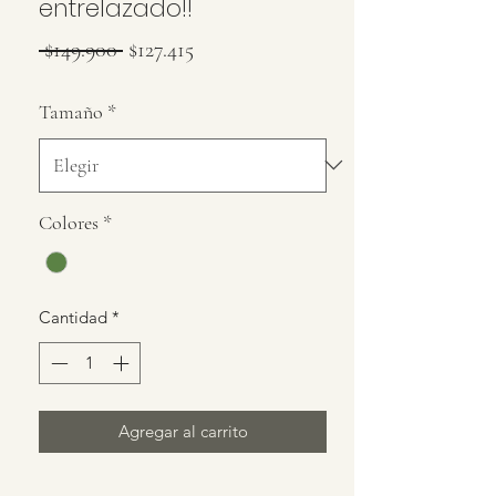
entrelazado!!
Precio
Precio
 $149.900 
$127.415
de
Tamaño
*
oferta
Colores
*
Cantidad
*
Agregar al carrito