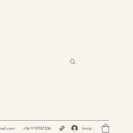
Iniciar sesión
ail.com
+56 9 93181336