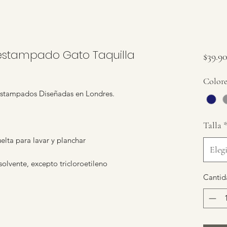
 estampado Gato Taquilla
$39.9
Colore
 estampados Diseñadas en Londres.
Talla
elta para lavar y planchar
Elegi
olvente, excepto tricloroetileno
Cantid