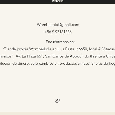
Enviar
Wombailola@gmail.com
+56 9 93181336
Encuéntranos en:
*Tienda propia WombaiLola en Luis Pasteur 6650, local 4, Vitacur
nicos", Av. La Plaza 651, San Carlos de Apoquindo (Frente a Univer
ción de dinero, sólo cambios en productos sin uso. Si eres de Re