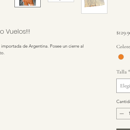
o Vuelos!!!
$129.
s importada de Argentina. Posee un cierre al
Colore
to.
Talla
Elegi
Cantid