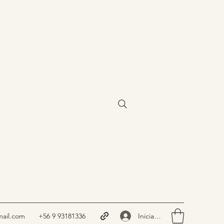
Iniciar sesión
ail.com
+56 9 93181336