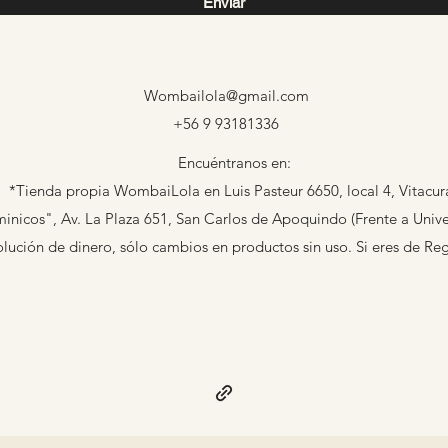
Enviar
Wombailola@gmail.com
+56 9 93181336
Encuéntranos en:
*Tienda propia WombaiLola en Luis Pasteur 6650, local 4, Vitacur
nicos", Av. La Plaza 651, San Carlos de Apoquindo (Frente a Univer
ción de dinero, sólo cambios en productos sin uso. Si eres de Re