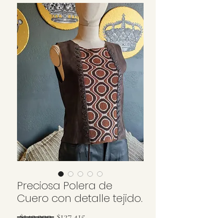
Preciosa Polera de
Cuero con detalle tejido.
Precio
Precio
 $149.900 
$127.415