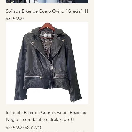
Soñada Biker de Cuero Ovino “Grecia”!!!
Precio
$319.900
Increíble Biker de Cuero Ovino “Bruselas
Negra”, con detalle entrelazado!!!
Precio
Precio de oferta
$279.900
$251.910