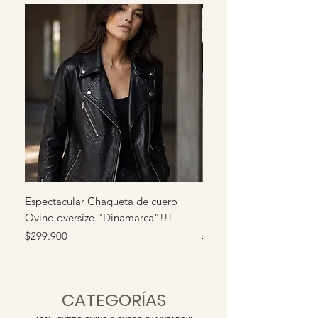
Espectacular Chaqueta de cuero
Increíble Biker de cuer
Ovino oversize “Dinamarca”!!!
“Malta”!!!
Precio
Precio
$299.900
$279.900
CATEGORÍAS