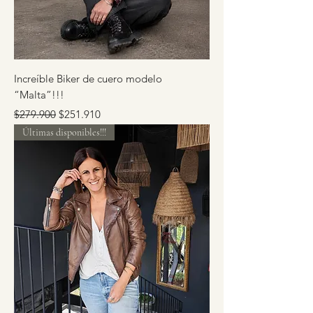
Increíble Biker de cuero modelo
“Malta”!!!
Precio
Precio de oferta
$279.900
$251.910
Últimas disponibles!!!