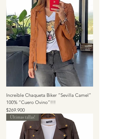
Increíble Chaqueta Biker “Sevilla Camel”
100% “Cuero Ovino”!!!
Precio
$269.900
Últimas tallas!