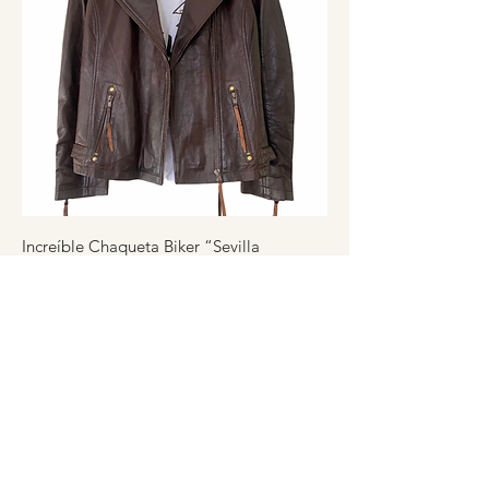
Increíble Chaqueta Biker “Sevilla
Chocolate” 100% “Cuero Ovino”!!!
Precio
$269.900