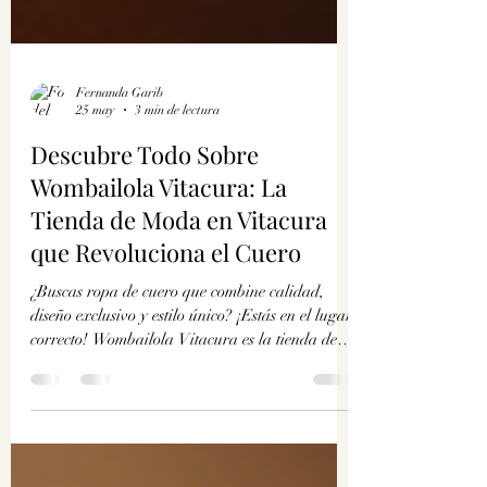
Fernanda Garib
25 may
3 min de lectura
Descubre Todo Sobre
Wombailola Vitacura: La
Tienda de Moda en Vitacura
que Revoluciona el Cuero
¿Buscas ropa de cuero que combine calidad,
diseño exclusivo y estilo único? ¡Estás en el lugar
correcto! Wombailola Vitacura es la tienda de
moda en Vitacura que está marcando tendencia
con sus colecciones para hombres y mujeres.
Aquí te cuento todo lo que necesitas saber para
enamorarte de esta marca chilena que está