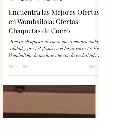
Fernanda Garib
25 may
3 min de lectura
Encuentra las Mejores Ofertas
en Wombailola: Ofertas
Chaquetas de Cuero
¿Buscas chaquetas de cuero que combinen estilo,
calidad y precio? ¡Estás en el lugar correcto! En
Wombailola, la moda se une con la exclusividad
para ofrecerte prendas que marcan la
diferencia. Aquí te cuento cómo encontrar las
mejores ofertas chaquetas de cuero y aprovechar
al máximo cada compra. ¡Vamos! Descubre las
ofertas chaquetas de cuero que no puedes dejar
pasar Las chaquetas de cuero son un clásico que
nunca pasa de moda. Son versátiles, duraderas y
le dan un toque ú