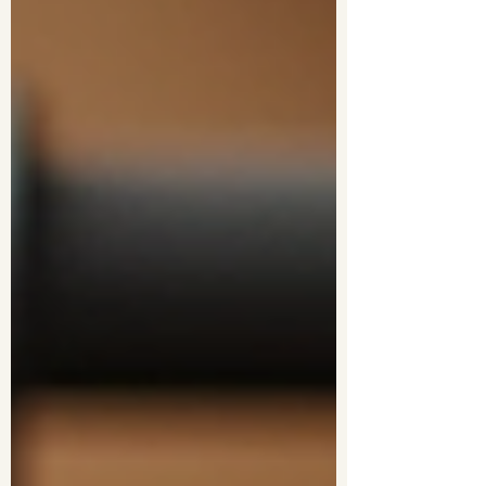
conquistando corazones y armarios. ¿Por qué
elegir Wombailola Vitacura? La tienda de moda
en Vitacura que todos comentan Wombailola no
es cualquier tienda. Es u